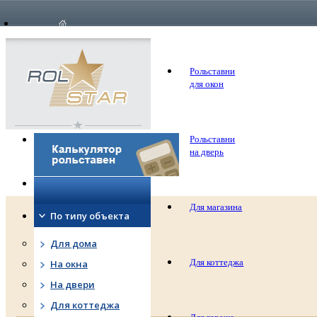
опла
о компании
Цены
дост
Рольставни
для окон
Рольставни
на дверь
Для магазина
По типу объекта
Для дома
Для коттеджа
На окна
На двери
Для коттеджа