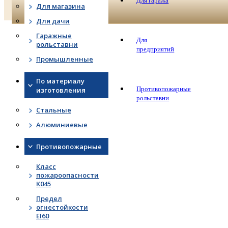
Для гаража
Для магазина
Для дачи
Гаражные
Для
рольставни
предприятий
Промышленные
По материалу
Противопожарные
изготовления
рольставни
Стальные
Алюминиевые
Противопожарные
Класс
пожароопасности
К045
Предел
огнестойкости
EI60