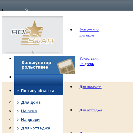
опла
о компании
Цены
дост
Рольставни
для окон
Рольставни
на дверь
Для магазина
По типу объекта
Для дома
Для коттеджа
На окна
На двери
Для коттеджа