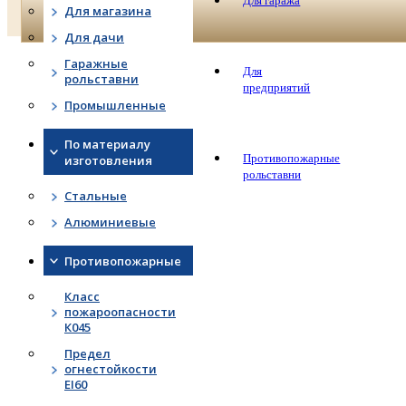
Для гаража
Для магазина
Для дачи
Гаражные
Для
рольставни
предприятий
Промышленные
По материалу
Противопожарные
изготовления
рольставни
Стальные
Алюминиевые
Противопожарные
Класс
пожароопасности
К045
Предел
огнестойкости
EI60